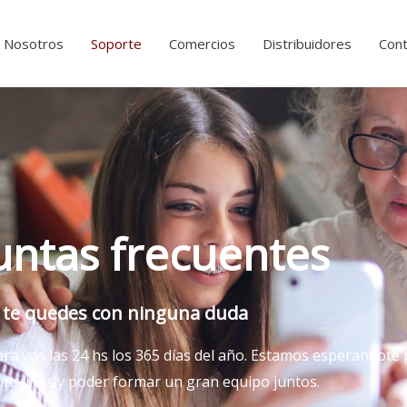
Nosotros
Soporte
Comercios
Distribuidores
Cont
untas frecuentes
 te quedes con ninguna duda
a vos las 24 hs los 365 días del año. Estamos esperandote 
onsultas y poder formar un gran equipo juntos.