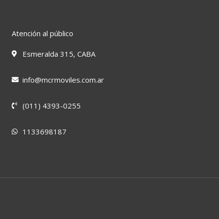
Atención al público
Esmeralda 315, CABA
info@mcrmoviles.com.ar
(011) 4393-0255
1133698187