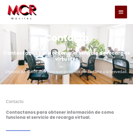
Ir
Men
al
princ
contenido
Contacto
Contactanos para obtener el servicio de recargas
virtuales
Dejanos tus datos aquí para que podamos contactarte a la brevedad.
Contacto
Contactanos para obtener información de como
funciona el servicio de recarga virtual.